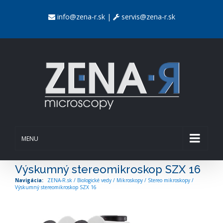
info@zena-r.sk
|
servis@zena-r.sk
MENU
Výskumný stereomikroskop SZX 16
ZENA-R.sk
/
Biologické vedy
/
Mikroskopy
/
Stereo mikroskopy
/
Výskumný stereomikroskop SZX 16