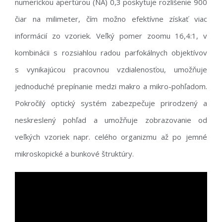
numerickou apertúrou (NA) 0,3 poskytuje rozlíšenie 900
čiar na milimeter, čím možno efektívne získať viac
informácií zo vzoriek. Veľký pomer zoomu 16,4:1, v
kombinácii s rozsiahlou radou parfokálnych objektívov
s vynikajúcou pracovnou vzdialenosťou, umožňuje
jednoduché prepínanie medzi makro a mikro-pohľadom.
Pokročilý optický systém zabezpečuje prirodzený a
neskreslený pohľad a umožňuje zobrazovanie od
veľkých vzoriek napr. celého organizmu až po jemné
mikroskopické a bunkové štruktúry.