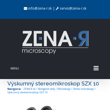
info@zena-r.sk
|
servis@zena-r.sk
MENU
Výskumný stereomikroskop SZX 10
ZENA-R.sk
/
Biologické vedy
/
Mikroskopy
/
Stereo mikroskopy
/
Výskumný stereomikroskop SZX 10