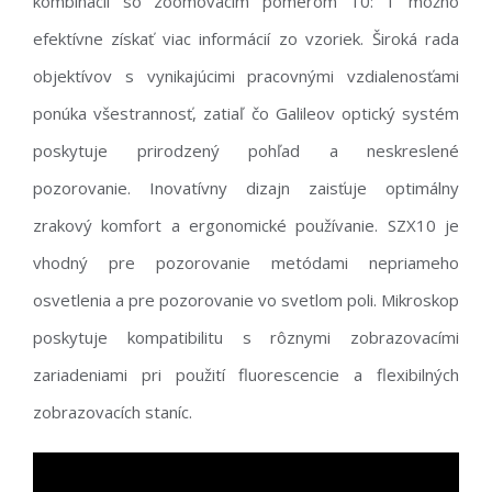
kombinácii so zoomovacím pomerom 10: 1 možno
efektívne získať viac informácií zo vzoriek. Široká rada
objektívov s vynikajúcimi pracovnými vzdialenosťami
ponúka všestrannosť, zatiaľ čo Galileov optický systém
poskytuje prirodzený pohľad a neskreslené
pozorovanie. Inovatívny dizajn zaisťuje optimálny
zrakový komfort a ergonomické používanie. SZX10 je
vhodný pre pozorovanie metódami nepriameho
osvetlenia a pre pozorovanie vo svetlom poli. Mikroskop
poskytuje kompatibilitu s rôznymi zobrazovacími
zariadeniami pri použití fluorescencie a flexibilných
zobrazovacích staníc.