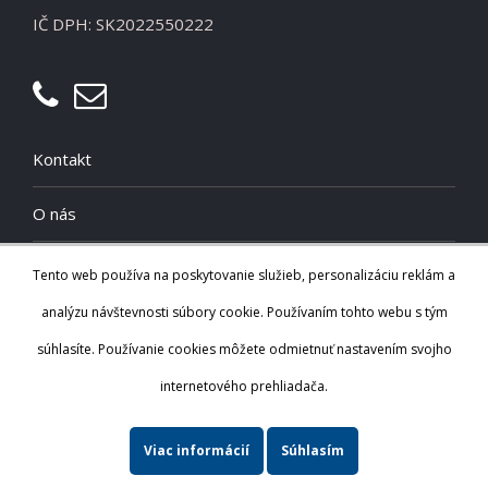
IČ DPH: SK2022550222
Kontakt
O nás
Cookies
Tento web používa na poskytovanie služieb, personalizáciu reklám a
analýzu návštevnosti súbory cookie. Používaním tohto webu s tým
Zásady spracúvania osobných údajov
súhlasíte. Používanie cookies môžete odmietnuť nastavením svojho
internetového prehliadača.
Viac informácií
Súhlasím
© Copyright 2025 ZENA-R Slovakia s.r.o. | Všetky práva vyhradené