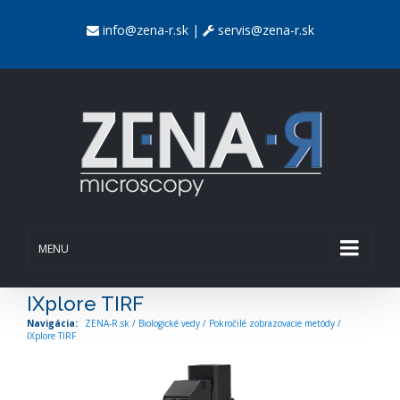
info@zena-r.sk
|
servis@zena-r.sk
MENU
IXplore TIRF
ZENA-R.sk
/
Biologické vedy
/
Pokročilé zobrazovacie metódy
/
IXplore TIRF