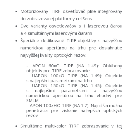
Motorizovaný TIRF osvetľovač plne integrovaný
do zobrazovacej platformy cellSens
Dve varianty osvetľovačov s 1 laserovou čiarou
a 4 simultánnymi laserovými čiarami
Špeciálne dedikované TIRF objektívy s najvyššou
numerickou apertúrou na trhu pre dosiahnutie
najvyššej kvality optických rezov:
– APON 60xO TIRF (NA 1.49): Obľúbený
objektív pre TIRF zobrazovanie
– UAPON 100xO TIRF (NA 1.49): Objektív
s najlepšími parametrami na trhu
– UAPON 150xO TIRF (NA 1.45): Objektív
s najlepšími parametrami a najvyššou
numerickou apertúrou na trhu vhodný pre
SMLM
– APON 100xHO TIRF (NA 1.7): Najnižšia možná
penetrácia pre získanie najlepších optických
rezov
Simultánne multi-color TIRF zobrazovanie v tej