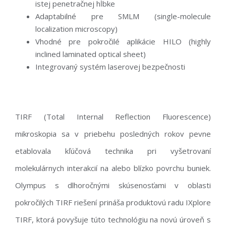
istej penetračnej hĺbke
Adaptabilné pre SMLM (single-molecule
localization microscopy)
Vhodné pre pokročilé aplikácie HILO (highly
inclined laminated optical sheet)
Integrovaný systém laserovej bezpečnosti
TIRF (Total Internal Reflection Fluorescence)
mikroskopia sa v priebehu posledných rokov pevne
etablovala kľúčová technika pri vyšetrovaní
molekulárnych interakcií na alebo blízko povrchu buniek.
Olympus s dlhoročnými skúsenosťami v oblasti
pokročilých TIRF riešení prináša produktovú radu IXplore
TIRF, ktorá povyšuje túto technológiu na novú úroveň s