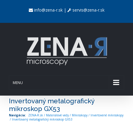
info@zena-r.sk
|
servis@zena-r.sk
MENU
Invertovaný metalografický
mikroskop GX53
ZENA-R.sk
/
Materiálové vedy
/
Mikroskopy
/
Invertovené mikroskopy
/
Invertovaný metalografický mikroskop GX53