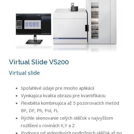
Virtual Slide VS200
Virtual slide
Spoľahlivé údaje pre mnoho aplikácií
Vynikajúca kvalita obrazu pre kvantifikáciu
Flexibilita kombinujúca až 5 pozorovacích metód
BF, DF, Ph, Pol, FL
Rýchle skenovanie celých sklíčok v najvyššom
rozlíšení v rovinách X,Y a Z
Podpora od jednotlivých podložných sklíčok až po