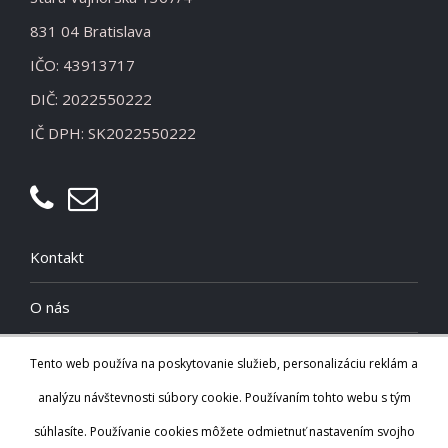
831 04 Bratislava
IČO: 43913717
DIČ: 2022550222
IČ DPH: SK2022550222
Kontakt
O nás
Cookies
Tento web používa na poskytovanie služieb, personalizáciu reklám a
analýzu návštevnosti súbory cookie. Používaním tohto webu s tým
Zásady spracúvania osobných údajov
súhlasíte. Používanie cookies môžete odmietnuť nastavením svojho