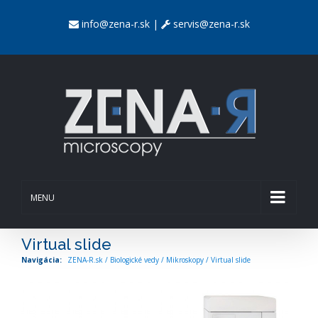
info@zena-r.sk
|
servis@zena-r.sk
MENU
Virtual slide
ZENA-R.sk
/
Biologické vedy
/
Mikroskopy
/
Virtual slide