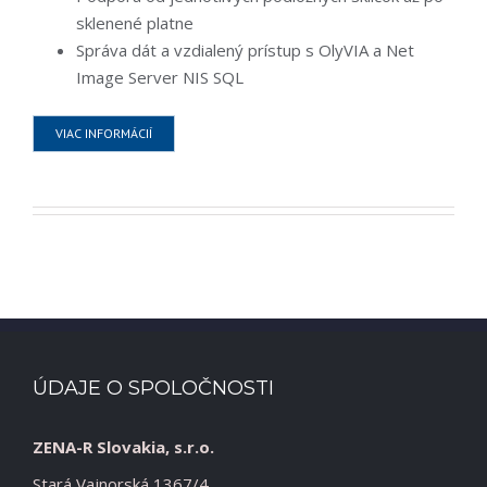
sklenené platne
Správa dát a vzdialený prístup s OlyVIA a Net
Image Server NIS SQL
VIAC INFORMÁCIÍ
ÚDAJE O SPOLOČNOSTI
ZENA-R Slovakia, s.r.o.
Stará Vajnorská 1367/4