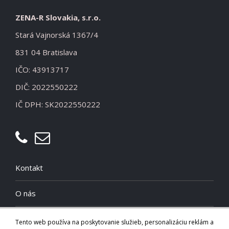
ZENA-R Slovakia, s.r.o.
Stará Vajnorská 1367/4
831 04 Bratislava
IČO: 43913717
DIČ: 2022550222
IČ DPH: SK2022550222
Kontakt
O nás
Cookies
Tento web používa na poskytovanie služieb, personalizáciu reklám a