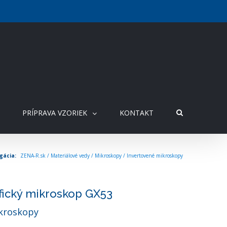
PRÍPRAVA VZORIEK
KONTAKT
ZENA-R.sk
/
Materiálové vedy
/
Mikroskopy
/
Invertovené mikroskopy
fický mikroskop GX53
kroskopy