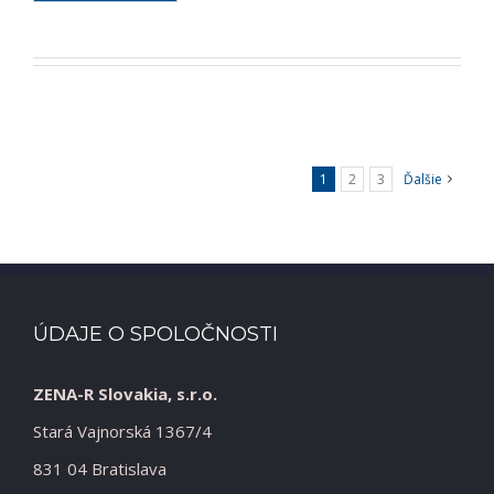
1
2
3
Ďalšie
ÚDAJE O SPOLOČNOSTI
ZENA-R Slovakia, s.r.o.
Stará Vajnorská 1367/4
831 04 Bratislava