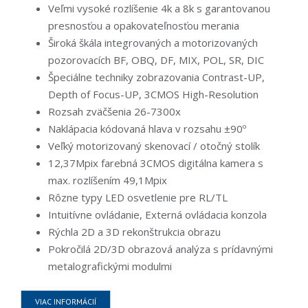
Veľmi vysoké rozlíšenie 4k a 8k s garantovanou
presnosťou a opakovateľnosťou merania
Široká škála integrovaných a motorizovaných
pozorovacích BF, OBQ, DF, MIX, POL, SR, DIC
Špeciálne techniky zobrazovania Contrast-UP,
Depth of Focus-UP, 3CMOS High-Resolution
Rozsah zväčšenia 26-7300x
Naklápacia kódovaná hlava v rozsahu ±90º
Veľký motorizovaný skenovací / otočný stolík
12,37Mpix farebná 3CMOS digitálna kamera s
max. rozlíšením 49,1Mpix
Rôzne typy LED osvetlenie pre RL/TL
Intuitívne ovládanie, Externá ovládacia konzola
Rýchla 2D a 3D rekonštrukcia obrazu
Pokročilá 2D/3D obrazová analýza s prídavnými
metalografickými modulmi
VIAC INFORMÁCIÍ